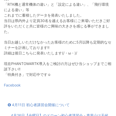
「RTK機と通常機体の違い」と「設定による違い」、「飛行環境
による違い」等
これまでに蓄積したデータを発表いたしました。
当日は県内外より定員30名を越えるお客様にご来場いただきご好
評をいただくと共に皆様のご興味の大きさを感じる事ができまし
た。
当日お越しいただけなかったお客様のために5月以降も定期的なセ
ミナーを計画しております‼
詳細は後日こちらに発表いたします(/・ω・)/
現在PHANTOM4RTK導入をご検討の方はぜひ当ショップまでご相
談下さい‼
「特典付き」で対応中です☺
Facebook
4月11日 初心者講習会開催について
4月26日【金曜日】のドローン初心者講習会・青葉山は天候