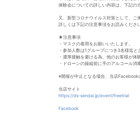
体験会についての詳しい内容は、下記の当
又、新型コロナウイルス対策として、ご
詳しくは下記の注意事項をお読みくださ
★注意事項
・マスクの着用をお願いいたします。
・参加人数は1グループにつき3名様迄と
・濃厚接触を避ける為、他のお客様が体
・ドローンの操縦前に手のアルコール消
※開催が中止となる場合、当店Faceboo
当店サイト
https://ds-sendai.jp/event/freetrial
Facebook