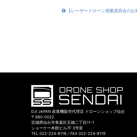
【レーザードローン測量講習会のお
DJI JAPAN 産業機販売代理店 ドローンショップ仙台
〒980-0022
宮城県仙台市青葉区五橋二丁目11-1
ショーケー本館ビル7F 3号室
TEL 022-224-8118／FAX 022-224-8119