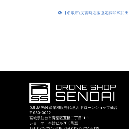
【名取市/災害時応援協定調印式に
DJI JAPAN 産業機販売代理店 ドローンショップ仙台
〒980-0022
宮城県仙台市青葉区五橋二丁目11-1
ショーケー本館ビル7F 3号室
TEL 022-224-8118／FAX 022-224-8119