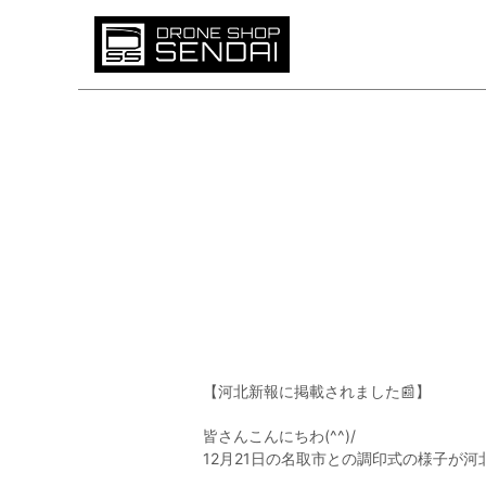
【河北新報に掲載されました📰】
皆さんこんにちわ(^^)/
12月21日の名取市との調印式の様子が河北